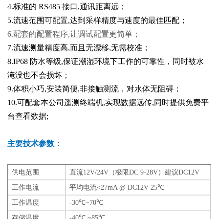
4.标准的 RS485 接口,通讯距离远；
5.流速范围可配置,达到采样精度与速度的最佳匹配；
6.配套的配置程序,让调试配置更简单；
7.流速测量精度高,而且无漂移,无需校准；
8.IP68 防水等级,保证潮湿环境下工作的可靠性，同时被水
淹没也不会损坏；
9.体积小巧,安装简便,非接触测流，对水体无阻碍；
10.可配套本公司遥测终端机,实现数据远传,同时提供免费平
台查看数据;
主要技术参数：
供电范围
直流12V/24V（极限DC 9-28V）建议DC12V
工作电流
平均电流<27mA @ DC12V 25℃
工作温度
-30℃~70℃
存储温度
-40
℃
~85
℃