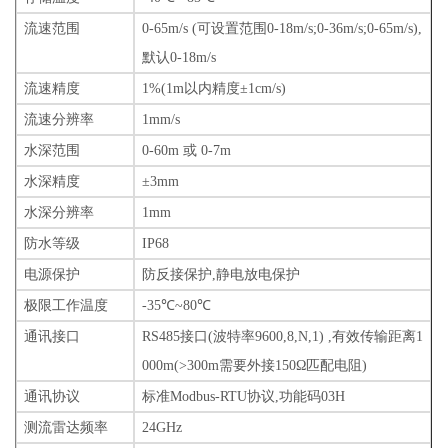
流速范围
0-65m/s (
可设置范围
0-18m/s;0-36m/s;0-65m/s),
默认
0-18m/s
流速精度
1%(1m
以内精度±
1cm/s)
流速分辨率
1mm/s
水深范围
0-60m
或
0-7m
水深精度
±3mm
水深分辨率
1mm
防水等级
IP68
电源保护
防反接保护,静电放电保护
极限工作温度
-35℃~80℃
通讯接口
RS485接口(波特率9600,8,N,1) ,有效传输距离1
000m(>300m需要外接150Ω匹配电阻)
通讯协议
标准Modbus-RTU协议,功能码03H
测流雷达频率
24GHz