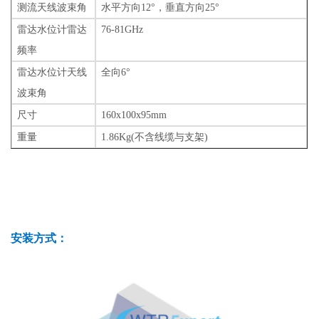
测流天线波束角
水平方向12°，垂直方向25°
雷达水位计雷达
76-81GHz
频率
雷达水位计天线
全向6°
波束角
尺寸
160x100x95mm
重量
1.86Kg(
不含线缆与支架
)
安装方式：