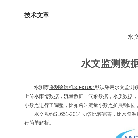
技术文章
水文
水文监测数
水测家
遥测终端机
默认采用水文监测
SCJ-RTU01
上传
水雨情
数据，
流量
数据，
气象
数据，
水质
数据，
小数点进行了调整，比如瞬时流量小数点扩展到
位
6
水文规约SL651-2014 协议比较完善，比水
行简单解析。