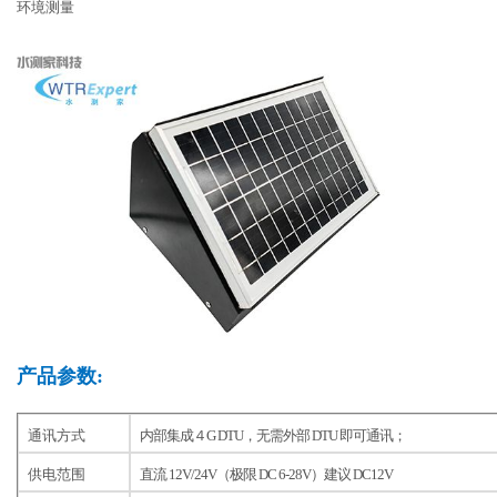
环境测量
产品参数:
通讯方式
内部集成４G DTU，无需外部 DTU 即可通讯；
供电范围
直流 12V/24V（极限 DC 6-28V）建议 DC12V