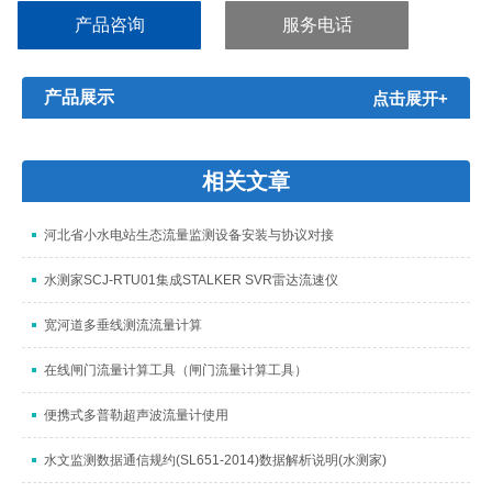
集供电、采集、存储、传输和远程配置升级等功能于一体的智能遥
产品咨询
服务电话
测传感器，采用工业级处理器及无线模组，内置嵌入式软件定制采
集数据传输到监管平台，满足水利、水文、环保等各种不同行业应
用需要。
产品展示
点击展开+
相关文章
河北省小水电站生态流量监测设备安装与协议对接
水测家SCJ-RTU01集成STALKER SVR雷达流速仪
宽河道多垂线测流流量计算
在线闸门流量计算工具（闸门流量计算工具）
便携式多普勒超声波流量计使用
水文监测数据通信规约(SL651-2014)数据解析说明(水测家)