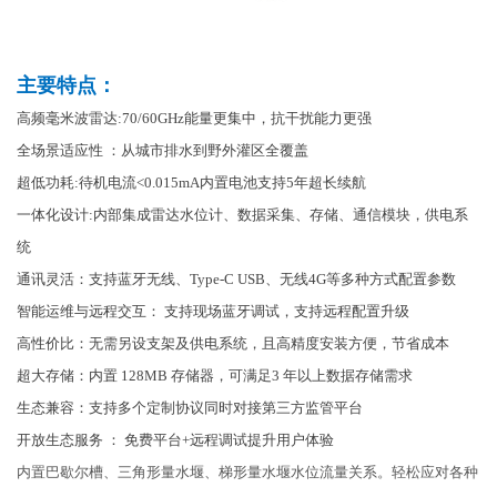
主要特点：
高频毫米波雷达:70/60GHz能量更集中，抗干扰能力更强
全场景适应性
：从城市排水到野外灌区全覆盖
超低功耗:待机电流<0.015mA内置电池支持5年超长续航
一体化设计:内部集成雷达水位计、数据采集、存储、通信模块，供电系
统
通讯灵活：支持蓝牙无线、Type-C USB、无线4G等多种方式配置参数
智能运维与远程交互：
支持现场蓝牙调试，支持远程配置升级
高性价比：无需另设支架及供电系统，且高精度安装方便，节省成本
超大存储：内置
128MB 存储器，可满足3 年以上数据存储需求
生态兼容：支持多个定制协议同时对接第三方监管平台
开放生态服务
：
免费平台
+远程调试提升用户体验
内置巴歇尔槽、三角形量水堰、梯形量水堰水位流量关系。轻松应对各种