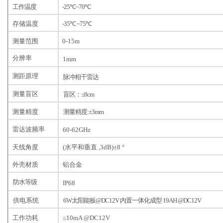
工作温度
-25℃~70℃
存储温度
-35℃ ~75℃
测量范围
0-15m
分辨率
1mm
测距原理
脉冲相干雷达
测量盲区
盲区：≤8cm
测量精度
测量精度:±3mm
雷达波频率
60-62GHz
天线角度
(水平和垂直 ,3dB)±8 °
外壳材质
铝合金
防水等级
IP68
供电系统
6W太阳能板@DC12V
内置一体化成型 19AH @DC12V
工作功耗
≤10mA @DC12V