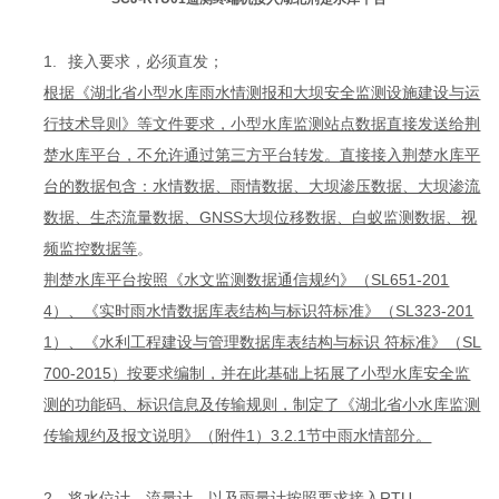
1.
接入要求，必须直发；
根据《湖北省小型水库雨水情测报和大坝安全监测设施建设与运
行技术导则》等文件要求，小型水库监测站点数据直接发送给荆
楚水库平台，不允许通过第三方平台转发。直接接入荆楚水库平
台的数据包含：水情数据、雨情数据、大坝渗压数据、大坝渗流
数据、生态流量数据、GNSS大坝位移数据、白蚁监测数据、视
频监控数据等
。
荆楚水库平台按照《水文监测数据通信规约》（SL651-201
4）、《实时雨水情数据库表结构与标识符标准》（SL323-201
1）、《水利工程建设与管理数据库表结构与标识 符标准》（SL
700-2015）按要求编制，并在此基础上拓展了小型水库安全监
测的功能码、标识信息及传输规则，制定了《湖北省小水库监测
传输规约及报文说明》（附件1）3.2.1节中雨水情部分。
2.
将水位计，流量计，以及雨量计按照要求接入RTU