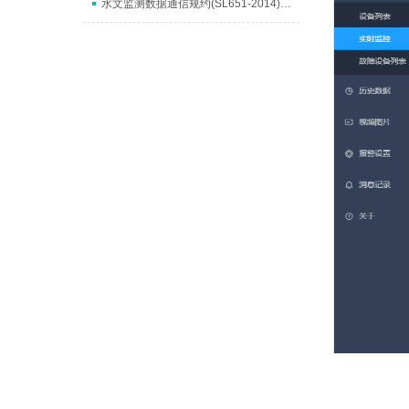
水文监测数据通信规约(SL651-2014)数据解析说明(水测家)