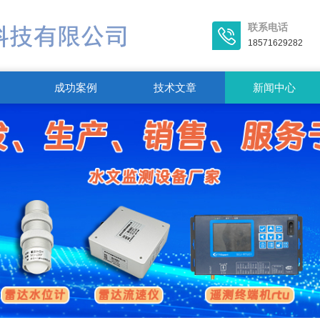
联系电话
18571629282
成功案例
技术文章
新闻中心