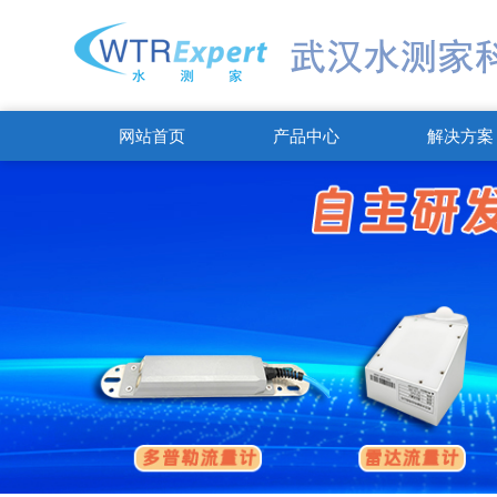
网站首页
产品中心
解决方案