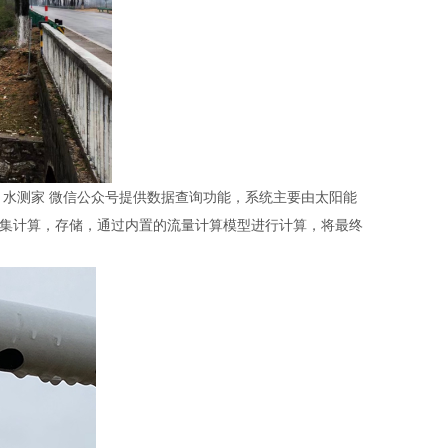
水测家 微信公众号提供数据查询功能，系统主要由太阳能
集计算，存储，通过内置的流量计算模型进行计算，将最终