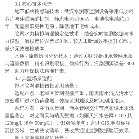
3.1 核心技术优势
地下低功耗感知技术：武汉水测家监测设备采用低功耗
芯片与休眠唤醒机制，静态电流≤10mA，电池供电续航≥1
年，无需频繁更换电源，降低地下运维成本。
管网水力模拟与漏损定位技术：结合实时监测数据与水
力模型，漏损定位误差≤50 米，较人工听漏效率提升 80%，
减少无效巡检成本。
水质
- 流量协同分析技术：通过关联分析排水管网水质
与流量数据，精准识别混接、偷排行为，污染溯源误差≤300
米，助力环保执法精准打击。
3.2 典型场景适配
排水管网混接错接监测场景：
适配难点：老城区管网混接严重，雨天雨水混入污水导
致处理厂进水负荷骤增，传统监测难以及时识别混接点。
系统方案：在雨水管网、污水管网交汇节点布设水质流
量监测点，对比雨天与晴天数据（如雨天污水管网
COD 从
120mg/L 降至 50mg/L），识别混接点；通过 GIS 地图标注
混接区域，生成整改清单，整改后通过监测数据验证效果。
地下管网漏损定位场景：