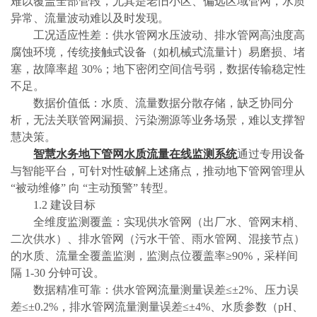
难以覆盖全部管段，尤其是老旧小区、偏远区域管网，水质
异常、流量波动难以及时发现。
工况适应性差：供水管网水压波动、排水管网高浊度高
腐蚀环境，传统接触式设备（如机械式流量计）易磨损、堵
塞，故障率超
30%；地下密闭空间信号弱，数据传输稳定性
不足。
数据价值低：水质、流量数据分散存储，缺乏协同分
析，无法关联管网漏损、污染溯源等业务场景，难以支撑智
慧决策。
智慧水务地下管网水质流量在线监测系统
通过专用设备
与智能平台，可针对性破解上述痛点，推动地下管网管理从
“被动维修” 向 “主动预警” 转型。
1.2 建设目标
全维度监测覆盖：实现供水管网（出厂水、管网末梢、
二次供水）、排水管网（污水干管、雨水管网、混接节点）
的水质、流量全覆盖监测，监测点位覆盖率≥90%，采样间
隔 1-30 分钟可设。
数据精准可靠：供水管网流量测量误差≤±2%、压力误
差≤±0.2%，排水管网流量测量误差≤±4%、水质参数（pH、