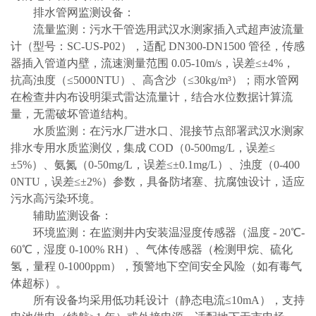
排水管网监测设备：
流量监测：污水干管选用武汉水测家插入式超声波流量
计（型号：SC-US-P02），适配 DN300-DN1500 管径，传感
器插入管道内壁，流速测量范围 0.05-10m/s，误差≤±4%，
抗高浊度（≤5000NTU）、高含沙（≤30kg/m³）；雨水管网
在检查井内布设明渠式雷达流量计，结合水位数据计算流
量，无需破坏管道结构。
水质监测：在污水厂进水口、混接节点部署武汉水测家
排水专用水质监测仪，集成
COD（0-500mg/L，误差≤
±5%）、氨氮（0-50mg/L，误差≤±0.1mg/L）、浊度（0-400
0NTU，误差≤±2%）参数，具备防堵塞、抗腐蚀设计，适应
污水高污染环境。
辅助监测设备：
环境监测：在监测井内安装温湿度传感器（温度
- 20℃-
60℃，湿度 0-100% RH）、气体传感器（检测甲烷、硫化
氢，量程 0-1000ppm），预警地下空间安全风险（如有毒气
体超标）。
所有设备均采用低功耗设计（静态电流≤10mA），支持