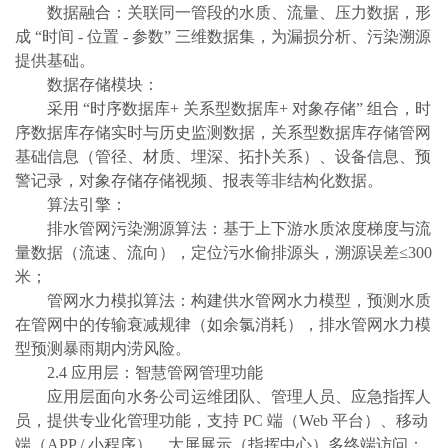
数据融合：关联同一管段的水质、流量、压力数据，形
成
“时间 - 位置 - 参数” 三维数据集，为漏损分析、污染溯源
提供基础。
数据存储模块：
采用
“时序数据库+ 关系型数据库+ 对象存储” 组合，时
序数据库存储实时与历史监测数据，关系型数据库存储管网
基础信息（管径、材质、埋深、拓扑关系）、设备信息、预
警记录，对象存储存储视频、报表等非结构化数据。
算法引擎：
排水管网污染溯源算法：基于上下游水质浓度梯度与流
量数据（流速、流向），定位污水偷排源头，溯源误差≤300
米；
管网水力模拟算法：构建供水管网水力模型，预测水质
在管网中的传输衰减规律（如余氯消耗），排水管网水力模
型预测暴雨期内涝风险。
2.4 应用层：智慧管网管理功能
应用层面向水务公司运维团队、管理人员、应急指挥人
员，提供专业化管理功能，支持
PC 端（Web 平台）、移动
端（APP / 小程序）、大屏展示（指挥中心）多终端访问：