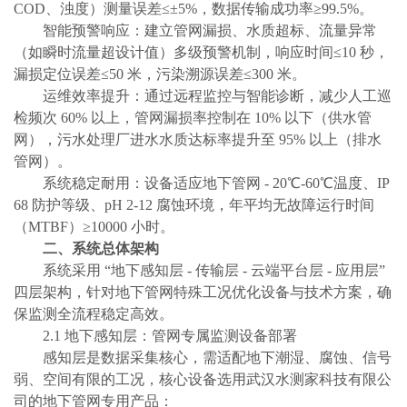
COD、浊度）测量误差≤±5%，数据传输成功率≥99.5%。
智能预警响应：建立管网漏损、水质超标、流量异常
（如瞬时流量超设计值）多级预警机制，响应时间≤10 秒，
漏损定位误差≤50 米，污染溯源误差≤300 米。
运维效率提升：通过远程监控与智能诊断，减少人工巡
检频次
60% 以上，管网漏损率控制在 10% 以下（供水管
网），污水处理厂进水水质达标率提升至 95% 以上（排水
管网）。
系统稳定耐用：设备适应地下管网
- 20℃-60℃温度、IP
68 防护等级、pH 2-12 腐蚀环境，年平均无故障运行时间
（MTBF）≥10000 小时。
二、系统总体架构
系统采用
“地下感知层 - 传输层 - 云端平台层 - 应用层”
四层架构，针对地下管网特殊工况优化设备与技术方案，确
保监测全流程稳定高效。
2.1 地下感知层：管网专属监测设备部署
感知层是数据采集核心，需适配地下潮湿、腐蚀、信号
弱、空间有限的工况，核心设备选用武汉水测家科技有限公
司的地下管网专用产品：