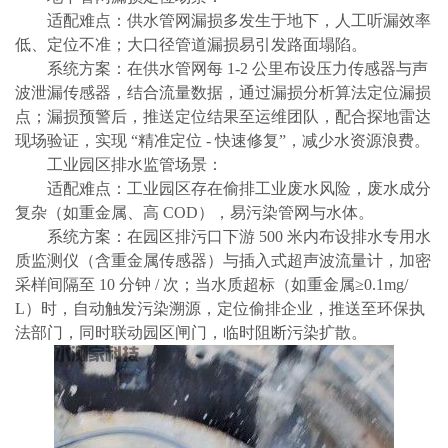
适配难点：供水管网漏损多发生于地下，人工听漏效率
低、定位不准；大口径管道漏损易引发路面塌陷。
系统方案：在供水管网每
1-2 公里布设压力传感器与声
波泄漏传感器，结合流量数据，通过漏损分析算法定位漏损
点；漏损预警后，推送定位结果至运维团队，配合探地雷达
现场验证，实现 “精准定位 - 快速修复”，减少水资源浪费。
工业园区排水监管场景：
适配难点：工业园区存在偷排工业废水风险，废水成分
复杂（如重金属、高
COD），易污染管网与水体。
系统方案：在园区排污口下游
500 米内布设排水专用水
质监测仪（含重金属传感器）与插入式超声波流量计，加密
采样间隔至 10 分钟 / 次；当水质超标（如重金属≥0.1mg/
L）时，自动触发污染溯源，定位偷排企业，推送至环保执
法部门，同时联动园区闸门，临时阻断污染扩散。