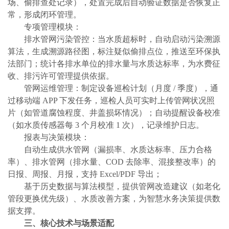
场、偷排查处记录），处置完成后自动验证数据是否恢复正
常，形成闭环管理。
专项管理模块：
排水管网污染管控：当水质超标时，自动启动污染溯源
算法，生成溯源路径图，标注疑似偷排点位，推送至环保执
法部门；统计各排水单位的排水量与水质达标率，为水费征
收、排污许可管理提供依据。
管网运维管理：制定设备巡检计划（月度
/ 季度），通
过移动端 APP 下发任务，巡检人员可实时上传管网状况照
片（如管道腐蚀程度、井盖损坏情况）；自动提醒设备校准
（如水质传感器每 3 个月校准 1 次），记录维护日志。
报表与决策模块：
自动生成供水管网（漏损率、水质达标率、压力合格
率）、排水管网（排水量、COD 去除率、混接整改率）的
日报、周报、月报，支持 Excel/PDF 导出；
基于历史数据与算法模型，提供管网改造建议（如老化
管段更换优先级）、水质改善方案，为智慧水务决策提供数
据支撑。
三、核心技术与场景适配