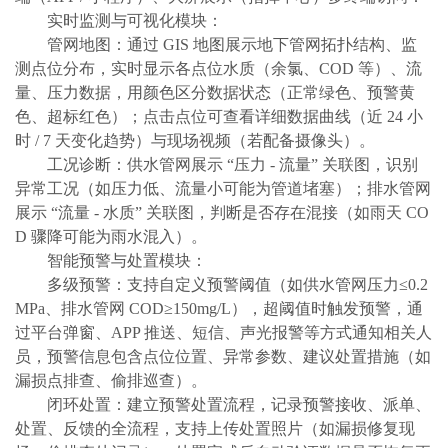
实时监测与可视化模块：
管网地图：通过
GIS 地图展示地下管网拓扑结构、监
测点位分布，实时显示各点位水质（余氯、COD 等）、流
量、压力数据，用颜色区分数据状态（正常绿色、预警黄
色、超标红色）；点击点位可查看详细数据曲线（近 24 小
时 / 7 天变化趋势）与现场视频（若配备摄像头）。
工况诊断：供水管网展示
“压力 - 流量” 关联图，识别
异常工况（如压力低、流量小可能为管道堵塞）；排水管网
展示 “流量 - 水质” 关联图，判断是否存在混接（如雨天 CO
D 骤降可能为雨水混入）。
智能预警与处置模块：
多级预警：支持自定义预警阈值（如供水管网压力≤0.2
MPa、排水管网 COD≥150mg/L），超阈值时触发预警，通
过平台弹窗、APP 推送、短信、声光报警等方式通知相关人
员，预警信息包含点位位置、异常参数、建议处置措施（如
漏损点排查、偷排巡查）。
闭环处置：建立预警处置流程，记录预警接收、派单、
处置、反馈的全流程，支持上传处置照片（如漏损修复现